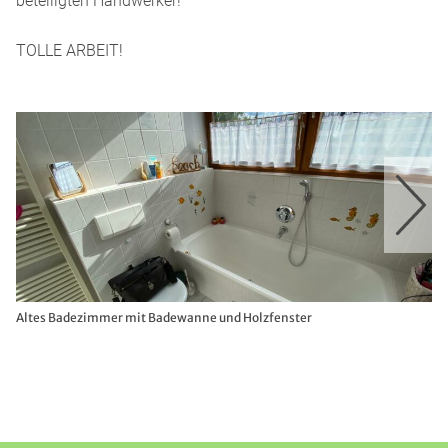
beteiligten Handwerker!
TOLLE ARBEIT!
Altes Badezimmer mit Badewanne und Holzfenster
Ne